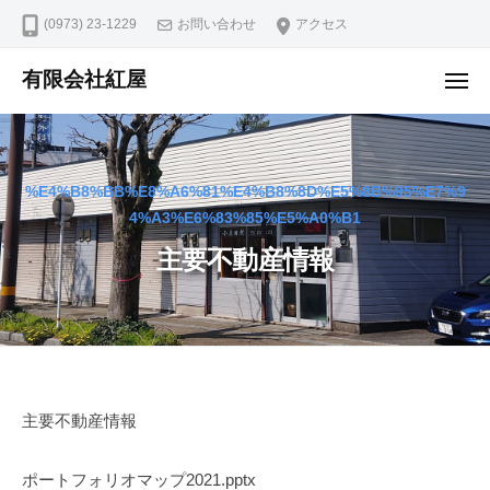
コ
ュ
(0973) 23-1229
お問い合わせ
アクセス
ー
ン
テ
有限会社紅屋
メ
ン
ニ
ュ
ツ
ー
へ
ス
%E4%B8%BB%E8%A6%81%E4%B8%8D%E5%8B%95%E7%9
4%A3%E6%83%85%E5%A0%B1
キ
ッ
主要不動産情報
プ
主
主要不動産情報
要
ポートフォリオマップ2021.pptx