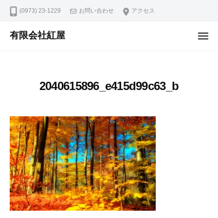
コ
ュ
(0973) 23-1229
お問い合わせ
アクセス
ー
ン
テ
有限会社紅屋
メ
ン
ニ
ュ
ツ
ー
へ
2040615896_e415d99c63_b
ス
キ
ッ
プ