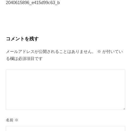
稿
2040615896_e415d99c63_b
ナ
ビ
ゲ
ー
コメントを残す
シ
ョ
メールアドレスが公開されることはありません。
※
が付いてい
ン
る欄は必須項目です
名前
※