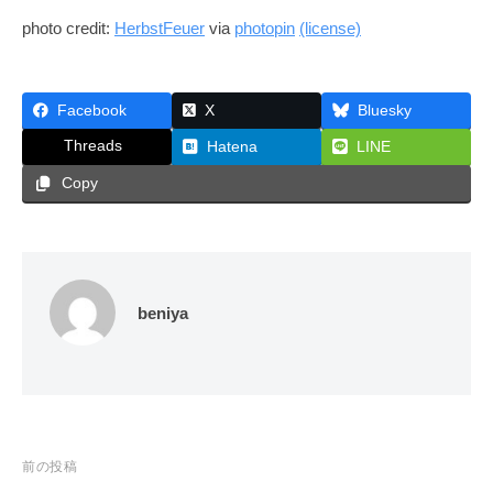
photo credit:
HerbstFeuer
via
photopin
(license)
Facebook
X
Bluesky
Threads
Hatena
LINE
Copy
beniya
投
前の投稿